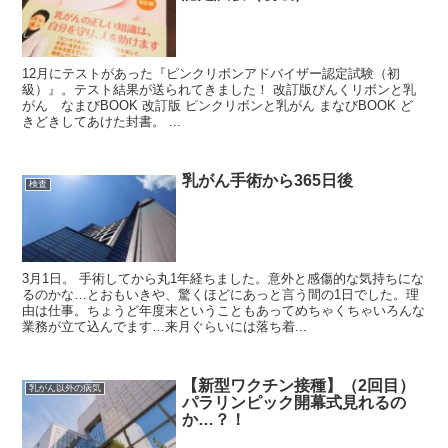
12月にテストがあった『ピンクリボンアドバイザー認定試験（初
級）』。テスト結果が送られてきました！ 改訂版ぴんくリボンと乳
がん なまびBOOK 改訂版 ピンクリボンと乳がん まなびBOOK ど
きどきしてあけた封書。 ...
乳がん手術から365日後
検査
3月1日。 手術してから丸1年経ちました。意外と感傷的な気持ちにな
るのかな…とおもいきや、驚くほどにあっと言う間の1日でした。理
由は仕事。ちょうど年度末ということもあってめちゃくちゃいろんな
業務が立て込んでます…来月ぐらいには落ち着...
【新型ワクチン接種】（2回目）
乳がん以外の病気
パラリンピック開幕式見れるの
か…？！