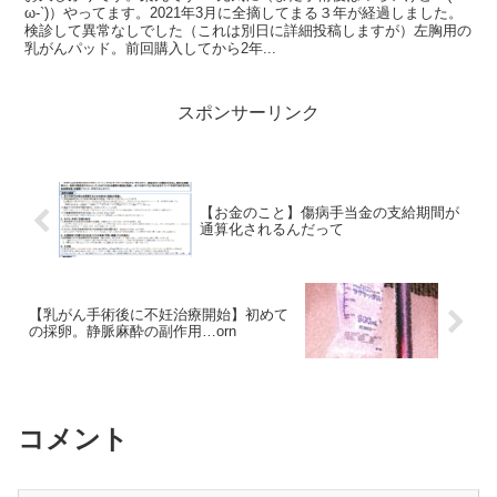
ω-`)）やってます。2021年3月に全摘してまる３年が経過しました。
検診して異常なしでした（これは別日に詳細投稿しますが）左胸用の
乳がんパッド。前回購入してから2年...
スポンサーリンク
【お金のこと】傷病手当金の支給期間が
通算化されるんだって
【乳がん手術後に不妊治療開始】初めて
の採卵。静脈麻酔の副作用…orn
コメント