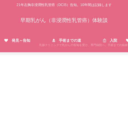
21年左胸非浸潤性乳管癌（DCIS）告知。10年間は記録します
早期乳がん（非浸潤性乳管癌）体験談
発見～告知
手術までの道
入院
乳腺クリニックで乳がんの告知を受け、専門病院へ。手術までの経緯