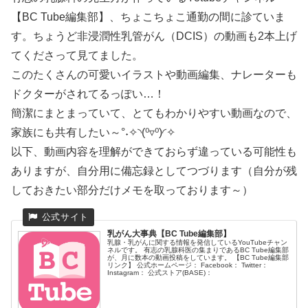
【BC Tube編集部】、ちょこちょこ通勤の間に診ていま
す。ちょうど非浸潤性乳管がん（DCIS）の動画も2本上げ
てくださって見てました。
このたくさんの可愛いイラストや動画編集、ナレーターも
ドクターがされてるっぽい…！
簡潔にまとまっていて、とてもわかりやすい動画なので、
家族にも共有したい～°˖✧◝(⁰▿⁰)◜✧
以下、動画内容を理解ができておらず違っている可能性も
ありますが、自分用に備忘録としてつづります（自分が残
しておきたい部分だけメモを取っております～）
乳がん大事典【BC Tube編集部】
乳腺・乳がんに関する情報を発信しているYouTubeチャン
ネルです。 有志の乳腺科医の集まりであるBC Tube編集部
が、月に数本の動画投稿をしています。 【BC Tube編集部
リンク】 公式ホームページ： Facebook： Twitter：
Instagram： 公式ストア(BASE)：