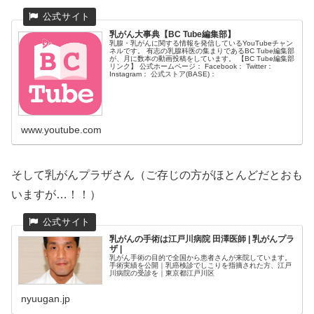
乳がん大事典【BC Tube編集部】
乳腺・乳がんに関する情報を発信しているYouTubeチャン
ネルです。 有志の乳腺科医の集まりであるBC Tube編集部
が、月に数本の動画投稿をしています。 【BC Tube編集部
リンク】 公式ホームページ： Facebook： Twitter：
Instagram： 公式ストア(BASE)：
www.youtube.com
そして乳がんプラザさん（ご存じの方がほとんどだとおも
いますが…！！）
乳がんの手術は江戸川病院 田澤医師 | 乳がんプラ
ザ |
乳がん手術の目的で全国から患者さんが来院しています。
手術実績を公開｜乳癌検診でしこりを指摘された方、江戸
川病院の受診を｜東京都江戸川区
nyuugan.jp