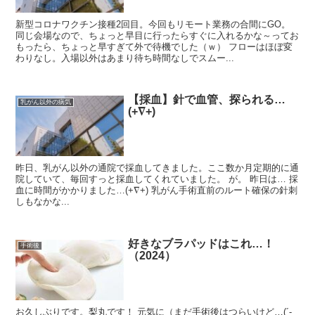
新型コロナワクチン接種2回目。今回もリモート業務の合間にGO。
同じ会場なので、ちょっと早目に行ったらすぐに入れるかな～ってお
もったら、ちょっと早すぎて外で待機でした（ｗ） フローはほぼ変
わりなし。入場以外はあまり待ち時間なしでスムー...
【採血】針で血管、探られる…
乳がん以外の病気
(+∇+)
昨日、乳がん以外の通院で採血してきました。ここ数か月定期的に通
院していて、毎回すっと採血してくれていました。 が。 昨日は… 採
血に時間がかかりました…(+∇+) 乳がん手術直前のルート確保の針刺
しもなかな...
好きなブラパッドはこれ…！
手術後
（2024）
お久しぶりです。梨丸です！ 元気に（まだ手術後はつらいけど…(´-