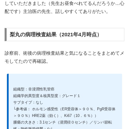
していただきました（先生お昼食べれてるんだろうか…心
配です）主治医の先生、話しやすくてありがたい。
梨丸の病理検査結果（2021年4月時点）
診察前、術後の病理検査結果と気になることをまとめてメ
モしてたので再確認。
組織型：非浸潤性乳管癌
組織学的異型度＆核異型度：グレード１
サブタイプ：なし
└参考値： ホルモン感受性（ER受容体＞９０％、PgR受容体
＞９０％）HRE2薬（効く）、Ki67（10．６％））
腫瘍の大きさ：3.1センチ（浸潤径０センチ）／リンパ節転
移：陰性脈管侵襲：なし