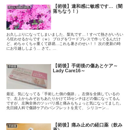
【術後】違和感に敏感です…（闇
乳がん以外の病気
落ちなう！）
お久しぶりになってしまいました、梨丸です…！すべて熱さがいろい
ろ狂わせるからです（ｗ） ブログをワードプレスで作ってるんだけ
ど、めちゃくちゃ重くて辟易…これも暑さのせい！！ 次の更新の時
にお引越ししよう… さて。...
【術後】手術後の傷あとケア～
手術後
Lady Care16～
最近、気になってる「手術した側の傷跡」。左側を全摘しているの
で、左上からみぞおちあたりかけて15センチほどの傷になってるん
ですが、左胸全体のツッパリ感と痛みもちょっと気になってました。
先日婦人科で傷跡ケアのパンフレットを見て、 シリコーン...
【術後】痛み止めの経口薬（飲み
手術後
薬）