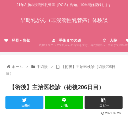
21年左胸非浸潤性乳管癌（DCIS）告知。10年間は記録します
早期乳がん（非浸潤性乳管癌）体験談
発見～告知
手術までの道
入院
乳腺クリニックで乳がんの告知を受け、専門病院へ。手術までの経緯
ホーム
手術後
【術後】主治医検診（術後206日
目）
【術後】主治医検診（術後206日目）
Twitter
LINE
コピー
2021.09.26