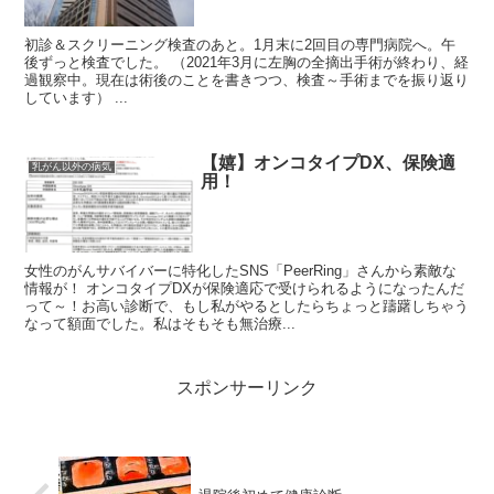
初診＆スクリーニング検査のあと。1月末に2回目の専門病院へ。午
後ずっと検査でした。 （2021年3月に左胸の全摘出手術が終わり、経
過観察中。現在は術後のことを書きつつ、検査～手術までを振り返り
しています） ...
【嬉】オンコタイプDX、保険適
乳がん以外の病気
用！
女性のがんサバイバーに特化したSNS「PeerRing」さんから素敵な
情報が！ オンコタイプDXが保険適応で受けられるようになったんだ
って～！お高い診断で、もし私がやるとしたらちょっと躊躇しちゃう
なって額面でした。私はそもそも無治療...
スポンサーリンク