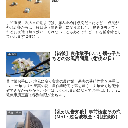
手術直後～次の日の朝までは、痛み止めは点滴だったけど… 点滴が
外れた後からは、経口薬（飲み薬）になりました。 痛みを抑えてく
れるお友達（時々効いてくれないこともあるけれど…）を備忘録とし
て記します 2種類...
【術後】農作業手伝いと甥っ子た
手術後
ちとのお風呂問題（術後37日）
農作業お手伝い 地元に戻り実家の農作業、果実の受粉作業をお手伝
い。 一年ぶりの果実の花。農作業時間は落ち着く…去年全く地元帰
省できなかったから、今年はもう少しまめに戻ってお手伝いしよう…
緊急事態宣言で移動制限が出ちゃっ...
【乳がん告知後】事前検査その弐
告知～手術
（MRI・超音波検査・乳腺撮影）