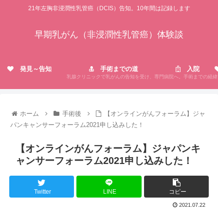
21年左胸非浸潤性乳管癌（DCIS）告知。10年間は記録します
早期乳がん（非浸潤性乳管癌）体験談
発見～告知
手術までの道
入院
乳腺クリニックで乳がんの告知を受け、専門病院へ。手術までの経緯
ホーム
手術後
【オンラインがんフォーラム】ジャ
パンキャンサーフォーラム2021申し込みした！
【オンラインがんフォーラム】ジャパンキ
ャンサーフォーラム2021申し込みした！
Twitter
LINE
コピー
2021.07.22