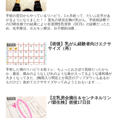
手術の翌日からやっているリハビリ。1ヵ月経って、だいぶ左手があ
がるようになりました！！ 梨丸の状況左胸の乳がん。手術前診断で
のCNB生検での結果により非浸潤性乳管癌（DCIS）の診断だったた
め、化学療法、ホルモン療法、分子標的治療...
【術後】乳がん経験者向けエクサ
手術後
サイズ（再）
手術した側のリハビリ＆筋トレ、ちょっとおさぼり気味だったから
か…最近、痛みのようなしびれのような板が入ってるような違和感が
大きくなってきた…(梅雨入り間近とか気圧のアップダウンもあるか
もだけど）改めてエクササイズやってみようとおもいます…...
【左乳房全摘出＆センチネルリン
手術後
パ節生検】術後17日目