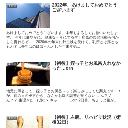
2022年、あけましておめでとう
手術後
ございます
あけましておめでとうございます。本年もよろしくお願いいたしま
す。 今年は健やかに、健康な一年にするぞ！病気の啓発活動も何か
しら携わるぞ～！2020年の年末に針生検を受けて、乳癌とは露とも
もわず…去年はのほほ～んとした年末年始...
【術後】姪っ子とお風呂入れなか
手術後
った…orn
地元に帰省して、姪っ子とお風呂～って楽しみにしてた梨丸です！！
が。前の日の夕方から、なんかお腹の調整が良くない… ん？ ん
ん？？ 生理きたー(´Д⊂ヽ キャーーー…orn 2日目、ちょっと量が...
【術後】左腕、リハビリ状況（術
手術後
後32日）