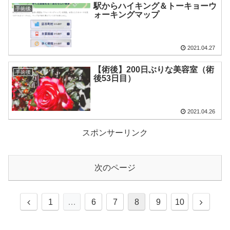
駅からハイキング＆トーキョーウ
手術後
ォーキングマップ
2021.04.27
【術後】200日ぶりな美容室（術
手術後
後53日目）
2021.04.26
スポンサーリンク
次のページ
1
…
6
7
8
9
10