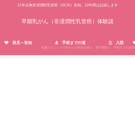
21年左胸非浸潤性乳管癌（DCIS）告知。10年間は記録します
早期乳がん（非浸潤性乳管癌）体験談
発見～告知
手術までの道
入院
乳腺クリニックで乳がんの告知を受け、専門病院へ。手術までの経緯