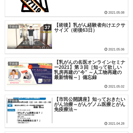
2021.05.08
【術後】乳がん経験者向けエクサ
手術後
サイズ（術後63日）
2021.05.06
【乳がんの名医オンラインセミナ
手術後
ー2021】第３回［知って欲しい
乳房再建の“今” ～人工物再建の
最新情報～］備忘録
2021.05.02
【市民公開講座】知っておきたい
手術後
がん治療～がんゲノム医療とがん
免疫療法～
2021.04.28