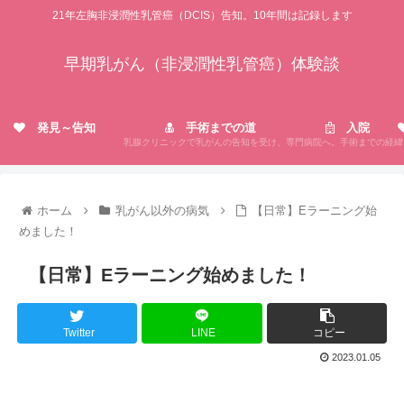
21年左胸非浸潤性乳管癌（DCIS）告知。10年間は記録します
早期乳がん（非浸潤性乳管癌）体験談
発見～告知
手術までの道
入院
乳腺クリニックで乳がんの告知を受け、専門病院へ。手術までの経緯
ホーム
乳がん以外の病気
【日常】Eラーニング始
めました！
【日常】Eラーニング始めました！
Twitter
LINE
コピー
2023.01.05