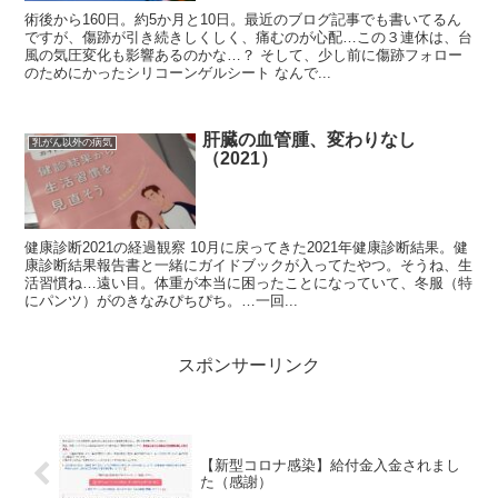
術後から160日。約5か月と10日。最近のブログ記事でも書いてるん
ですが、傷跡が引き続きしくしく、痛むのが心配…この３連休は、台
風の気圧変化も影響あるのかな…？ そして、少し前に傷跡フォロー
のためにかったシリコーンゲルシート なんで...
肝臓の血管腫、変わりなし
乳がん以外の病気
（2021）
健康診断2021の経過観察 10月に戻ってきた2021年健康診断結果。健
康診断結果報告書と一緒にガイドブックが入ってたやつ。そうね、生
活習慣ね…遠い目。体重が本当に困ったことになっていて、冬服（特
にパンツ）がのきなみぴちぴち。…一回...
スポンサーリンク
【新型コロナ感染】給付金入金されまし
た（感謝）