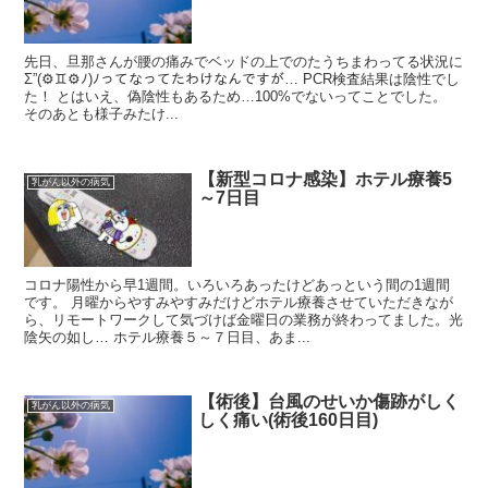
先日、旦那さんが腰の痛みでベッドの上でのたうちまわってる状況に
Σ”(⚙♊⚙ﾉ)ﾉってなってたわけなんですが… PCR検査結果は陰性でし
た！ とはいえ、偽陰性もあるため…100%でないってことでした。
そのあとも様子みたけ...
【新型コロナ感染】ホテル療養5
乳がん以外の病気
～7日目
コロナ陽性から早1週間。いろいろあったけどあっという間の1週間
です。 月曜からやすみやすみだけどホテル療養させていただきなが
ら、リモートワークして気づけば金曜日の業務が終わってました。光
陰矢の如し… ホテル療養５～７日目、あま...
【術後】台風のせいか傷跡がしく
乳がん以外の病気
しく痛い(術後160日目)