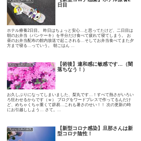
乳がん以外の病気
日目
ホテル療養2日目。 昨日はちょっと安心…と思ってたけど、二日目は
朝のお弁当（パンケーキ）を半分だけ食べて疲れて寝てしまう。 お
昼のお弁当配布の館内放送で起こされる…そしてお弁当食べてまた夕
方まで寝る…っていう。 朝ごはん ...
【術後】違和感に敏感です…（闇
乳がん以外の病気
落ちなう！）
お久しぶりになってしまいました、梨丸です…！すべて熱さがいろい
ろ狂わせるからです（ｗ） ブログをワードプレスで作ってるんだけ
ど、めちゃくちゃ重くて辟易…これも暑さのせい！！ 次の更新の時
にお引越ししよう… さて。...
【新型コロナ感染】旦那さんは新
乳がん以外の病気
型コロナ陰性！