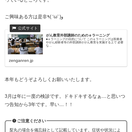
ご興味ある方は是非٩( ‘ω’ )و
がん教育外部講師のためのｅラーニング
■ｅラーニングの目的について このｅラーニングは医療者
やがん経験者等の外部講師ががん教育を実施する上で 必要
な…
zenganren.jp
本年もどうぞよろしくお願いいたします。
3月は年に一度の検診です。ドキドキするなぁ…と思いつ
つ告知から3年です。早い…！！
ご注意ください
梨丸の場合
を
備忘録として記載しています。症状や状況によ