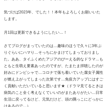
気づけば2023年、でした！！本年もよろしくお願いいた
します。
月1回は更新できるようにしたい…！
さてブログがまっていたのは…趣味のほうで久々に3年ぶ
りぐらいにハマり…そっちにかまけてしまっておりまし
た。ああ、タイふくめたアジアのびーえる的なドラマ…も
ともと生萌え要素あったのですが、たまたま拝聴したのが
好みにドンピシャで…コロナで落ち着いていた腐女子属性
が燃え上がってしまった次第です…免疫力アップにはすご
く貢献いただいていると思います★（ドラマ見てるときは
病気のこと全く考えなくていいのがまたありがたい…日常
生活に戻ってるけど、元気だけど、頭の隅っこにどっかに
はあるので…）