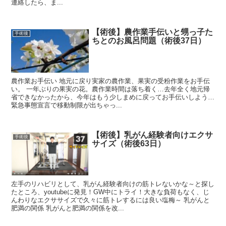
連絡したら、ま...
【術後】農作業手伝いと甥っ子た
手術後
ちとのお風呂問題（術後37日）
農作業お手伝い 地元に戻り実家の農作業、果実の受粉作業をお手伝
い。 一年ぶりの果実の花。農作業時間は落ち着く…去年全く地元帰
省できなかったから、今年はもう少しまめに戻ってお手伝いしよう…
緊急事態宣言で移動制限が出ちゃっ...
【術後】乳がん経験者向けエクサ
手術後
サイズ（術後63日）
左手のリハビリとして、乳がん経験者向けの筋トレないかな～と探し
たところ、youtubeに発見！GW中にトライ！大きな負荷もなく、じ
んわりなエクササイズで久々に筋トレするには良い塩梅～ 乳がんと
肥満の関係 乳がんと肥満の関係を改...