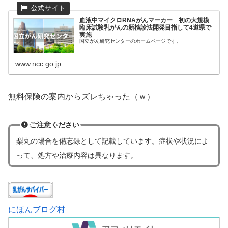
血液中マイクロRNAがんマーカー 初の大規模
臨床試験乳がんの新検診法開発目指して4道県で
実施
国立がん研究センターのホームページです。
www.ncc.go.jp
無料保険の案内からズレちゃった（ｗ）
ご注意ください
梨丸の場合
を
備忘録として記載しています。症状や状況によ
って、処方や治療内容は異なります。
にほんブログ村