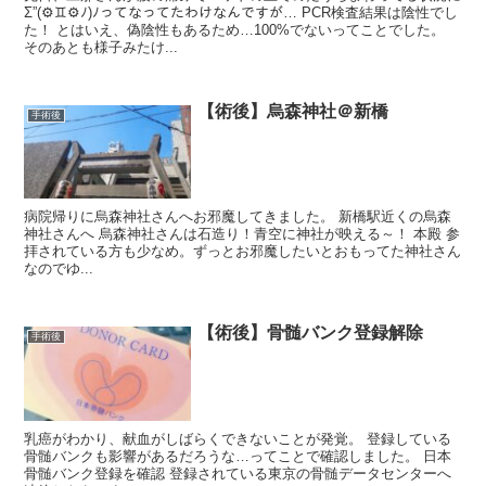
Σ”(⚙♊⚙ﾉ)ﾉってなってたわけなんですが… PCR検査結果は陰性でし
た！ とはいえ、偽陰性もあるため…100%でないってことでした。
そのあとも様子みたけ...
【術後】烏森神社＠新橋
手術後
病院帰りに烏森神社さんへお邪魔してきました。 新橋駅近くの烏森
神社さんへ 烏森神社さんは石造り！青空に神社が映える～！ 本殿 参
拝されている方も少なめ。ずっとお邪魔したいとおもってた神社さん
なのでゆ...
【術後】骨髄バンク登録解除
手術後
乳癌がわかり、献血がしばらくできないことが発覚。 登録している
骨髄バンクも影響があるだろうな…ってことで確認しました。 日本
骨髄バンク登録を確認 登録されている東京の骨髄データセンターへ