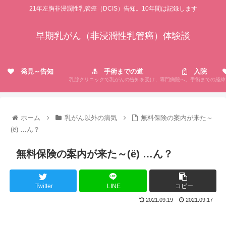
21年左胸非浸潤性乳管癌（DCIS）告知。10年間は記録します
早期乳がん（非浸潤性乳管癌）体験談
発見～告知
手術までの道
入院
乳腺クリニックで乳がんの告知を受け、専門病院へ。手術までの経緯
ホーム
乳がん以外の病気
無料保険の案内が来た～
(ё) …ん？
無料保険の案内が来た～(ё) …ん？
Twitter
LINE
コピー
2021.09.19
2021.09.17