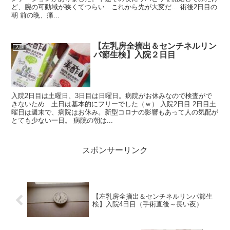
ど、腕の可動域が狭くてつらい…これから先が大変だ… 術後2日目の
朝 前の晩、痛...
【左乳房全摘出＆センチネルリン
入院
パ節生検】入院２日目
入院2日目は土曜日、3日目は日曜日。病院がお休みなので検査がで
きないため…土日は基本的にフリーでした（ｗ） 入院2日目 2日目土
曜日は週末で、病院はお休み。新型コロナの影響もあって人の気配が
とても少ない一日。 病院の朝は...
スポンサーリンク
【左乳房全摘出＆センチネルリンパ節生
検】入院4日目（手術直後～長い夜）