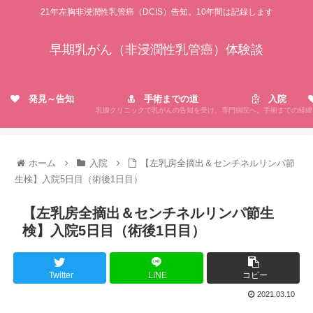
21年左胸非浸潤性乳管癌（DCIS）告知。10年間は記録します
早期乳がん（非浸潤性乳管癌）体験談
発見～告知
手術までの道
入院
乳腺クリニックで乳がんの告知を受け、専門病院へ。手術までの経緯
ホーム
入院
【左乳房全摘出＆センチネルリンパ節
生検】入院5日目（術後1日目）
【左乳房全摘出＆センチネルリンパ節生
検】入院5日目（術後1日目）
Twitter
LINE
コピー
2021.03.10