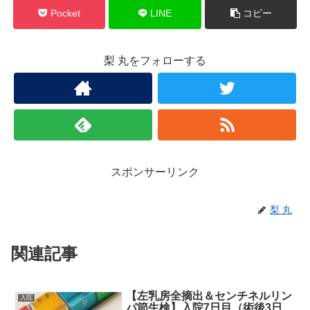
Pocket
LINE
コピー
梨 丸をフォローする
スポンサーリンク
梨 丸
関連記事
【左乳房全摘出＆センチネルリン
入院
パ節生検】入院7日目（術後3日