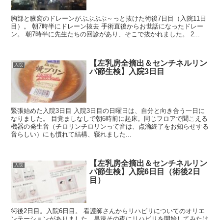
胸部と腋窩のドレーンがぶぶぶぶ～っと抜けた術後7日目（入院11日
目）。 朝7時半にドレーン抜去 手術直後からお世話になったドレー
ン。 朝7時半に先生たちの回診があり、そこで抜かれました。 2...
【左乳房全摘出＆センチネルリン
入院
パ節生検】入院3日目
緊張始めた入院3日目 入院3日目の日曜日は、自分と向き合う一日に
なりました。 目覚ましなしで朝6時前に起床。同じフロアで聞こえる
機器の発生音（チロリンチロリンって音は、点滴終了をお知らせする
音らしい）にも慣れて結構、寝れました...
【左乳房全摘出＆センチネルリン
入院
パ節生検】入院6日目（術後2日
目）
術後2日目。入院6日目。 看護師さんからリハビリについてのオリエ
ンテーションがありました。早速その夜にリハビリを開始してみたけ