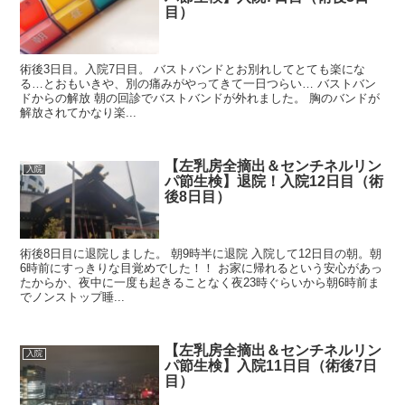
目）
術後3日目。入院7日目。 バストバンドとお別れしてとても楽にな
る…とおもいきや、別の痛みがやってきて一日つらい… バストバン
ドからの解放 朝の回診でバストバンドが外れました。 胸のバンドが
解放されてかなり楽...
【左乳房全摘出＆センチネルリン
入院
パ節生検】退院！入院12日目（術
後8日目）
術後8日目に退院しました。 朝9時半に退院 入院して12日目の朝。朝
6時前にすっきりな目覚めでした！！ お家に帰れるという安心があっ
たからか、夜中に一度も起きることなく夜23時ぐらいから朝6時前ま
でノンストップ睡...
【左乳房全摘出＆センチネルリン
入院
パ節生検】入院11日目（術後7日
目）