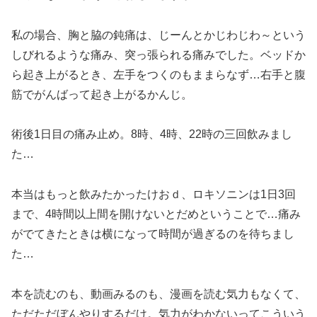
私の場合、胸と脇の鈍痛は、じーんとかじわじわ～という
しびれるような痛み、突っ張られる痛みでした。ベッドか
ら起き上がるとき、左手をつくのもままらなず…右手と腹
筋でがんばって起き上がるかんじ。
術後1日目の痛み止め。8時、4時、22時の三回飲みまし
た…
本当はもっと飲みたかったけおｄ、ロキソニンは1日3回
まで、4時間以上間を開けないとだめということで…痛み
がでてきたときは横になって時間が過ぎるのを待ちまし
た…
本を読むのも、動画みるのも、漫画を読む気力もなくて、
ただただぼんやりするだけ。気力がわかないってこういう