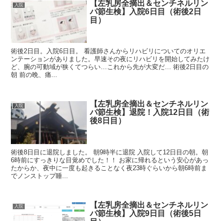
【左乳房全摘出＆センチネルリン
入院
パ節生検】入院6日目（術後2日
目）
術後2日目。入院6日目。 看護師さんからリハビリについてのオリエ
ンテーションがありました。早速その夜にリハビリを開始してみたけ
ど、腕の可動域が狭くてつらい…これから先が大変だ… 術後2日目の
朝 前の晩、痛...
【左乳房全摘出＆センチネルリン
入院
パ節生検】退院！入院12日目（術
後8日目）
術後8日目に退院しました。 朝9時半に退院 入院して12日目の朝。朝
6時前にすっきりな目覚めでした！！ お家に帰れるという安心があっ
たからか、夜中に一度も起きることなく夜23時ぐらいから朝6時前ま
でノンストップ睡...
【左乳房全摘出＆センチネルリン
入院
パ節生検】入院9日目（術後5日