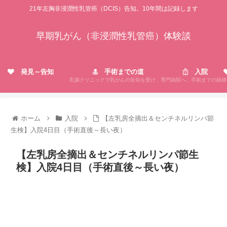
21年左胸非浸潤性乳管癌（DCIS）告知。10年間は記録します
早期乳がん（非浸潤性乳管癌）体験談
発見～告知
手術までの道
入院
乳腺クリニックで乳がんの告知を受け、専門病院へ。手術までの経緯
ホーム
入院
【左乳房全摘出＆センチネルリンパ節
生検】入院4日目（手術直後～長い夜）
【左乳房全摘出＆センチネルリンパ節生
検】入院4日目（手術直後～長い夜）