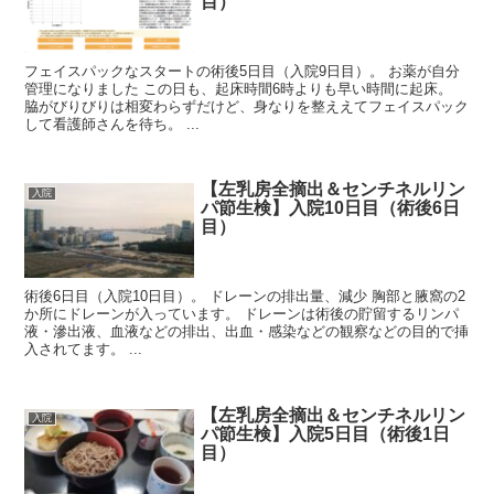
目）
フェイスパックなスタートの術後5日目（入院9日目）。 お薬が自分
管理になりました この日も、起床時間6時よりも早い時間に起床。
脇がびりびりは相変わらずだけど、身なりを整ええてフェイスパック
して看護師さんを待ち。 ...
【左乳房全摘出＆センチネルリン
入院
パ節生検】入院10日目（術後6日
目）
術後6日目（入院10日目）。 ドレーンの排出量、減少 胸部と腋窩の2
か所にドレーンが入っています。 ドレーンは術後の貯留するリンパ
液・滲出液、血液などの排出、出血・感染などの観察などの目的で挿
入されてます。 ...
【左乳房全摘出＆センチネルリン
入院
パ節生検】入院5日目（術後1日
目）