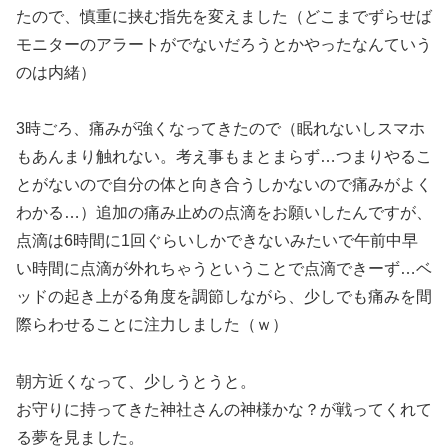
たので、慎重に挟む指先を変えました（どこまでずらせば
モニターのアラートがでないだろうとかやったなんていう
のは内緒）
3時ごろ、痛みが強くなってきたので（眠れないしスマホ
もあんまり触れない。考え事もまとまらず…つまりやるこ
とがないので自分の体と向き合うしかないので痛みがよく
わかる…）追加の痛み止めの点滴をお願いしたんですが、
点滴は6時間に1回ぐらいしかできないみたいで午前中早
い時間に点滴が外れちゃうということで点滴できーず…ベ
ッドの起き上がる角度を調節しながら、少しでも痛みを間
際らわせることに注力しました（ｗ）
朝方近くなって、少しうとうと。
お守りに持ってきた神社さんの神様かな？が戦ってくれて
る夢を見ました。