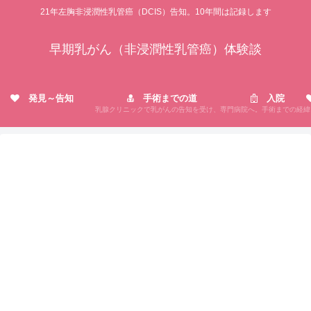
21年左胸非浸潤性乳管癌（DCIS）告知。10年間は記録します
早期乳がん（非浸潤性乳管癌）体験談
発見～告知
手術までの道
入院
乳腺クリニックで乳がんの告知を受け、専門病院へ。手術までの経緯