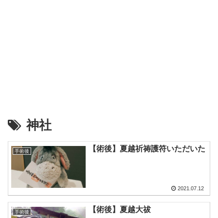
神社
【術後】夏越祈祷護符いただいた
手術後
2021.07.12
【術後】夏越大祓
手術後